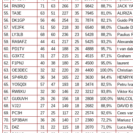
54.
RN3RQ
71
63
266
37
9842
88,7%
JACK Y
55.
TA3E
63
51
227
35
7945
81,0%
ALIRIZA
56.
DK1GP
56
46
254
31
7874
82,1%
Guido Pl
57.
VE2FK
51
50
218
30
6540
98,0%
Claude D
58.
LY3LB
68
60
236
23
5428
88,2%
Paulius 
59.
RA9AFZ
44
41
217
25
5425
93,2%
Alexande
60.
PD1TV
46
44
188
26
4888
95,7%
t van dal
61.
G3XTZ
31
27
215
21
4515
87,1%
Graham
62.
F1PNJ
40
38
180
25
4500
95,0%
laurent
63.
OE3DEC
32
32
220
20
4400
100,0%
Christia
64.
SP4RUD
36
34
165
22
3630
94,4%
HENRY
65.
YO5QDI
57
47
193
18
3474
82,5%
Petru Iv
66.
RW9XU
32
30
146
22
3212
93,8%
Viktor K
67.
GU0UVH
26
26
156
18
2808
100,0%
MALCOL
68.
VJ2J
27
24
149
18
2682
88,9%
DAVID 
69.
PC3H
27
25
117
22
2574
92,6%
Cees van
70.
SP3BAH
36
26
140
17
2380
72,2%
Mariusz 
71.
D4Z
31
22
115
18
2070
71,0%
Luca Alip