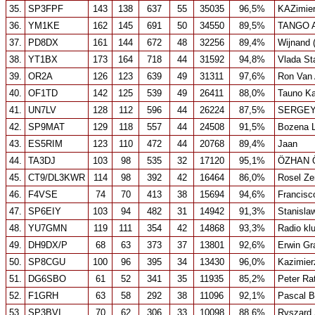
35.
SP3FPF
143
138
637
55
35035
96,5%
KAZimie
36.
YM1KE
162
145
691
50
34550
89,5%
TANGO 
37.
PD8DX
161
144
672
48
32256
89,4%
Wijnand 
38.
YT1BX
173
164
718
44
31592
94,8%
Vlada St
39.
OR2A
126
123
639
49
31311
97,6%
Ron Van
40.
OF1TD
142
125
539
49
26411
88,0%
Tauno K
41.
UN7LV
128
112
596
44
26224
87,5%
SERGE
42.
SP9MAT
129
118
557
44
24508
91,5%
Bozena 
43.
ES5RIM
123
110
472
44
20768
89,4%
Jaan
44.
TA3DJ
103
98
535
32
17120
95,1%
ÖZHAN 
45.
CT9/DL3KWR
114
98
392
42
16464
86,0%
Rosel Ze
46.
F4VSE
74
70
413
38
15694
94,6%
Francis
47.
SP6EIY
103
94
482
31
14942
91,3%
Stanisla
48.
YU7GMN
119
111
354
42
14868
93,3%
Radio kl
49.
DH9DX/P
68
63
373
37
13801
92,6%
Erwin Gr
50.
SP8CGU
100
96
395
34
13430
96,0%
Kazimier
51.
DG6SBO
61
52
341
35
11935
85,2%
Peter Ra
52.
F1GRH
63
58
292
38
11096
92,1%
Pascal 
53.
SP3BVI
70
62
306
33
10098
88,6%
Ryszard 