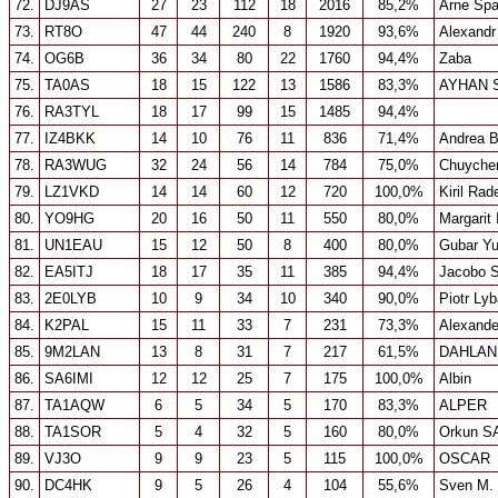
72.
DJ9AS
27
23
112
18
2016
85,2%
Arne Sp
73.
RT8O
47
44
240
8
1920
93,6%
Alexandr
74.
OG6B
36
34
80
22
1760
94,4%
Zaba
75.
TA0AS
18
15
122
13
1586
83,3%
AYHAN 
76.
RA3TYL
18
17
99
15
1485
94,4%
77.
IZ4BKK
14
10
76
11
836
71,4%
Andrea B
78.
RA3WUG
32
24
56
14
784
75,0%
Chuyche
79.
LZ1VKD
14
14
60
12
720
100,0%
Kiril Rad
80.
YO9HG
20
16
50
11
550
80,0%
Margarit
81.
UN1EAU
15
12
50
8
400
80,0%
Gubar Yu
82.
EA5ITJ
18
17
35
11
385
94,4%
Jacobo S
83.
2E0LYB
10
9
34
10
340
90,0%
Piotr Ly
84.
K2PAL
15
11
33
7
231
73,3%
Alexande
85.
9M2LAN
13
8
31
7
217
61,5%
DAHLAN
86.
SA6IMI
12
12
25
7
175
100,0%
Albin
87.
TA1AQW
6
5
34
5
170
83,3%
ALPER
88.
TA1SOR
5
4
32
5
160
80,0%
Orkun S
89.
VJ3O
9
9
23
5
115
100,0%
OSCAR
90.
DC4HK
9
5
26
4
104
55,6%
Sven M. 