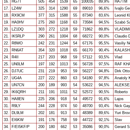
16.
HG7T
505
454
1539
65
100035
89,9%
HA7TM
17.
LZ4W
325
314
1290
69
89010
96,6%
Ivajlo Ge
18.
RX9CM
377
315
1588
55
87340
83,6%
Leonid K
19.
HA0HV
275
260
1168
63
73584
94,5%
Szabó S
20.
LZ1DQ
303
272
1218
59
71862
89,8%
VLADIM
21.
IK5RLP
290
261
1004
68
68272
90,0%
Claudio D
22.
R8WO
242
231
1244
54
67176
95,5%
Vasiliy 
23.
RN6AT
354
320
1018
65
66170
90,4%
KALASH
24.
R4II
217
203
968
59
57112
93,5%
Vlad
25.
UN0LM
197
192
1013
56
56728
97,5%
RAF KH
26.
DJ7UC
231
219
953
59
56227
94,8%
Dirk Otto
27.
UG4A
227
222
860
63
54180
97,8%
Anatoly 
28.
UN7CN
200
189
993
54
53622
94,5%
ALEKSE
29.
IK6QRH
211
191
1011
52
52572
90,5%
Roberto
30.
HA8EN
225
206
918
54
49572
91,6%
Lajos
31.
R9LY
244
228
974
50
48700
93,4%
Nick Gay
32.
DL9LM
202
181
913
53
48389
89,6%
Yuri Brov
33.
EI6KW
191
176
758
59
44722
92,1%
Slav
34.
F/EI5KF/P
200
180
662
53
35086
90,0%
Gerard S