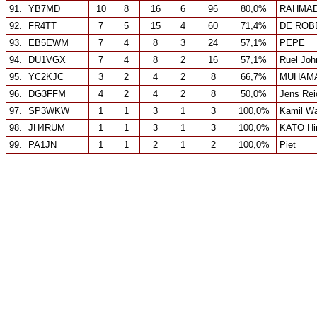
91.
YB7MD
10
8
16
6
96
80,0%
RAHMAD
92.
FR4TT
7
5
15
4
60
71,4%
DE ROB
93.
EB5EWM
7
4
8
3
24
57,1%
PEPE
94.
DU1VGX
7
4
8
2
16
57,1%
Ruel Joh
95.
YC2KJC
3
2
4
2
8
66,7%
MUHAMA
96.
DG3FFM
4
2
4
2
8
50,0%
Jens Rei
97.
SP3WKW
1
1
3
1
3
100,0%
Kamil W
98.
JH4RUM
1
1
3
1
3
100,0%
KATO Hir
99.
PA1JN
1
1
2
1
2
100,0%
Piet