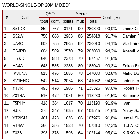
WORLD-SINGLE-OP 20M MIXED"
QSO
Score
#
Call
Conf. (%)
total
conf.
points
mult
total
1.
S51DX
852
767
3121
90
280890
90,0%
Janez Ce
2.
S52W
750
688
2963
86
254818
91,7%
Damjan P
3.
UA4C
802
755
2805
82
230010
94,1%
Vladimir 
4.
ES4RD
604
569
2570
79
203030
94,2%
Anatoli 
5.
EI7KD
640
588
2373
79
187467
91,9%
6.
HA4A
648
585
2288
80
183040
90,3%
Zoltan B
7.
IK3UNA
513
476
1885
78
147030
92,8%
Mirko Dal
8.
SV1ENG
542
514
2074
68
141032
94,8%
antonis 
9.
YT7R
493
478
1906
71
135326
97,0%
Robert H
10.
Z31NA
516
472
1971
60
118260
91,5%
Simeon S
11.
F5PHY
418
384
1617
70
113190
91,9%
Ivan
12.
RJ9J
379
347
1635
67
109545
91,6%
Anrey Sa
13.
YT2ISM
461
423
1636
66
107976
91,8%
Ismail S
14.
RT4W
366
356
1533
70
107310
97,3%
BULATO
15.
Z33B
398
378
1596
64
102144
95,0%
KIRKO M