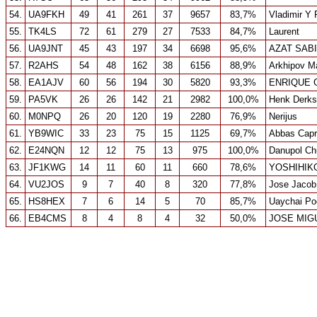
54.
UA9FKH
49
41
261
37
9657
83,7%
Vladimir Y 
55.
TK4LS
72
61
279
27
7533
84,7%
Laurent
56.
UA9JNT
45
43
197
34
6698
95,6%
AZAT SAB
57.
R2AHS
54
48
162
38
6156
88,9%
Arkhipov M
58.
EA1AJV
60
56
194
30
5820
93,3%
ENRIQUE G
59.
PA5VK
26
26
142
21
2982
100,0%
Henk Derks
60.
M0NPQ
26
20
120
19
2280
76,9%
Nerijus
61.
YB9WIC
33
23
75
15
1125
69,7%
Abbas Capr
62.
E24NQN
12
12
75
13
975
100,0%
Danupol Ch
63.
JF1KWG
14
11
60
11
660
78,6%
YOSHIHIK
64.
VU2JOS
9
7
40
8
320
77,8%
Jose Jacob
65.
HS8HEX
7
6
14
5
70
85,7%
Uaychai Po
66.
EB4CMS
8
4
8
4
32
50,0%
JOSE MIG