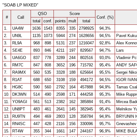
"SOAB LP MIXED"
QSO
Score
#
Call
Conf. (%)
total
conf.
points
mult
total
1.
UA4W
1636
1543
8355
335
2798925
94,3%
2.
UN9L
1135
1073
5944
274
1628656
94,5%
Pavel Kuku
3.
RL9A
968
898
5131
237
1216047
92,8%
Alex Konno
4.
SE4E
893
846
4211
197
829567
94,7%
Lars
5.
UA6GO
837
778
3289
244
802516
93,0%
Vladimir Pc
6.
RM7C
847
808
3652
196
715792
95,4%
ANDY SA
7.
RA9MX
560
535
3328
188
625664
95,5%
Sergei Niko
8.
R1AT
688
650
3108
159
494172
94,5%
IGOR IVA
9.
HG8C
590
560
2792
164
457888
94,9%
Tamas Csa
10.
DK3WN
514
490
2598
171
444258
95,3%
Mike Ruppr
11.
YO9AGI
561
513
2382
162
385884
91,4%
Mircea Bad
12.
UN8PT
483
461
2641
145
382945
95,4%
Melnikov Yu
13.
RU9TN
494
469
2803
128
358784
94,9%
BRYUNIN 
14.
RN4SC
447
428
2116
156
330096
95,7%
Gnevashev 
15.
RT4W
355
344
1661
147
244167
96,9%
MIKE BUL