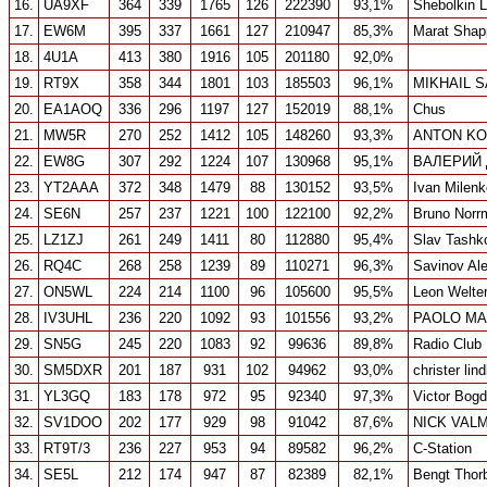
16.
UA9XF
364
339
1765
126
222390
93,1%
Shebolkin 
17.
EW6M
395
337
1661
127
210947
85,3%
Marat Shap
18.
4U1A
413
380
1916
105
201180
92,0%
19.
RT9X
358
344
1801
103
185503
96,1%
MIKHAIL S
20.
EA1AOQ
336
296
1197
127
152019
88,1%
Chus
21.
MW5R
270
252
1412
105
148260
93,3%
ANTON KO
22.
EW8G
307
292
1224
107
130968
95,1%
ВАЛЕРИЙ
23.
YT2AAA
372
348
1479
88
130152
93,5%
Ivan Milenk
24.
SE6N
257
237
1221
100
122100
92,2%
Bruno Norr
25.
LZ1ZJ
261
249
1411
80
112880
95,4%
Slav Tashk
26.
RQ4C
268
258
1239
89
110271
96,3%
Savinov Al
27.
ON5WL
224
214
1100
96
105600
95,5%
Leon Welte
28.
IV3UHL
236
220
1092
93
101556
93,2%
PAOLO M
29.
SN5G
245
220
1083
92
99636
89,8%
Radio Club
30.
SM5DXR
201
187
931
102
94962
93,0%
christer lin
31.
YL3GQ
183
178
972
95
92340
97,3%
Victor Bog
32.
SV1DOO
202
177
929
98
91042
87,6%
NICK VAL
33.
RT9T/3
236
227
953
94
89582
96,2%
C-Station
34.
SE5L
212
174
947
87
82389
82,1%
Bengt Thor