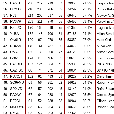
35.
UA6GF
238
217
919
87
79953
91,2%
Grigoriy Iv
36.
LY2CO
218
203
906
82
74292
93,1%
Rimas Kelp
37.
RL3T
214
209
817
85
69445
97,7%
Alexey A. 
38.
RV3VR
253
211
770
85
65450
83,4%
Porokhnya 
39.
RZ9UO
170
165
818
75
61350
97,1%
Eugene Iva
40.
YU8A
152
143
706
81
57186
94,1%
Milan Strah
41.
ON6LR
100
97
970
55
53350
97,0%
Marc Christ
42.
RU4AA
146
141
787
56
44072
96,6%
A. Volkov
43.
OM7AG
136
130
560
77
43120
95,6%
Anton Gom
44.
LZ8Z
124
118
486
63
30618
95,2%
Ivan Todor
45.
EA1DHB
137
124
564
45
25380
90,5%
RICARDO 
46.
UA2FBQ
80
74
371
54
20034
92,5%
ВИКТОР 
47.
PD7CJT
102
91
493
39
19227
89,2%
Chris Tim
48.
SQ9FMU
59
56
281
52
14612
94,9%
Robert Pror
49.
SP9IVD
62
57
292
45
13140
91,9%
Rafal Baran
50.
RA0AY
67
64
288
44
12672
95,5%
Сергей Зу
51.
DF2GL
61
52
288
38
10944
85,2%
Gilbert Le
52.
MM0RYR
88
66
254
42
10668
75,0%
Robert Clo
53.
R7GU
63
56
293
34
9962
88,9%