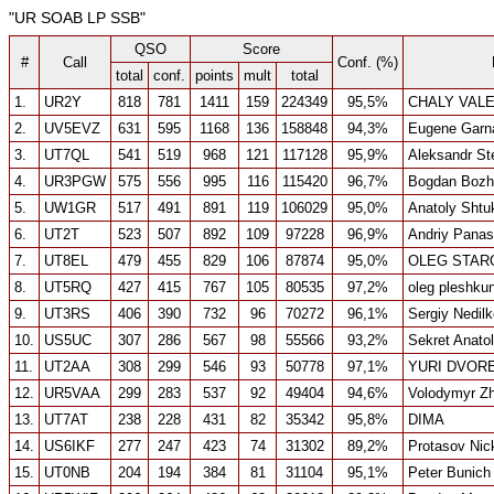
"UR SOAB LP SSB"
QSO
Score
#
Call
Conf. (%)
total
conf.
points
mult
total
1.
UR2Y
818
781
1411
159
224349
95,5%
CHALY VAL
2.
UV5EVZ
631
595
1168
136
158848
94,3%
Eugene Garn
3.
UT7QL
541
519
968
121
117128
95,9%
Aleksandr S
4.
UR3PGW
575
556
995
116
115420
96,7%
Bogdan Bozh
5.
UW1GR
517
491
891
119
106029
95,0%
Anatoly Shtu
6.
UT2T
523
507
892
109
97228
96,9%
Andriy Pana
7.
UT8EL
479
455
829
106
87874
95,0%
OLEG STAR
8.
UT5RQ
427
415
767
105
80535
97,2%
oleg pleshku
9.
UT3RS
406
390
732
96
70272
96,1%
Sergiy Nedilk
10.
US5UC
307
286
567
98
55566
93,2%
Sekret Anato
11.
UT2AA
308
299
546
93
50778
97,1%
YURI DVOR
12.
UR5VAA
299
283
537
92
49404
94,6%
Volodymyr Z
13.
UT7AT
238
228
431
82
35342
95,8%
DIMA
14.
US6IKF
277
247
423
74
31302
89,2%
Protasov Nic
15.
UT0NB
204
194
384
81
31104
95,1%
Peter Bunich