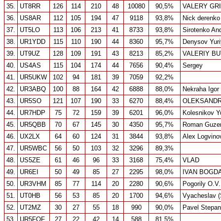
35.
UT8RR
126
114
210
48
10080
90,5%
VALERY GR
36.
US8AR
112
105
194
47
9118
93,8%
Nick derenko
37.
UT5LO
113
106
213
41
8733
93,8%
Sirotenko An
38.
UR1YDD
115
110
190
44
8360
95,7%
Denysov Yuri
39.
UT9UZ
128
109
191
43
8213
85,2%
VALERIY B
40.
US4AS
115
104
174
44
7656
90,4%
Sergey
41.
UR5UKW
102
94
181
39
7059
92,2%
42.
UR3ABQ
100
88
164
42
6888
88,0%
Nekraha Igor
43.
UR5SO
121
107
190
33
6270
88,4%
OLEKSANDR
44.
UR7HDP
75
72
159
39
6201
96,0%
Kolesnikov Yu
45.
UR5QBB
70
67
145
30
4350
95,7%
Roman Guze
46.
UX2LX
64
60
124
31
3844
93,8%
Alex Logvino
47.
UR5WBC
56
50
103
32
3296
89,3%
48.
US5ZE
61
46
96
33
3168
75,4%
VLAD
49.
UR6EI
50
49
85
27
2295
98,0%
IVAN BOGD
50.
UR3VHM
85
77
114
20
2280
90,6%
Pogorily O.V.
51.
UT0HB
56
53
85
20
1700
94,6%
Vyacheslav (
52.
UT2MZ
30
27
55
18
990
90,0%
Pavel Stepa
53.
UR5FOF
27
22
42
14
588
81,5%