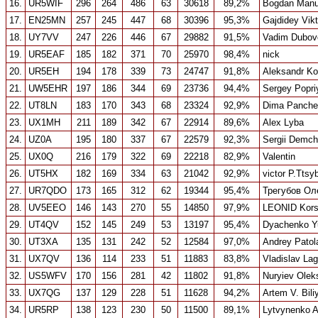
16.
UR5WIF
296
264
486
63
30618
89,2%
Bogdan Manu
17.
EN25MN
257
245
447
68
30396
95,3%
Gajdidey Vikt
18.
UY7VV
247
226
446
67
29882
91,5%
Vadim Dubov
19.
UR5EAF
185
182
371
70
25970
98,4%
nick
20.
UR5EH
194
178
339
73
24747
91,8%
Aleksandr K
21.
UW5EHR
197
186
344
69
23736
94,4%
Sergey Popri
22.
UT8LN
183
170
343
68
23324
92,9%
Dima Panche
23.
UX1MH
211
189
342
67
22914
89,6%
Alex Lyba
24.
UZ0A
195
180
337
67
22579
92,3%
Sergii Demc
25.
UX0Q
216
179
322
69
22218
82,9%
Valentin
26.
UT5HX
182
169
334
63
21042
92,9%
victor P.Ttsy
27.
UR7QDO
173
165
312
62
19344
95,4%
Трегубов Ол
28.
UV5EEO
146
143
270
55
14850
97,9%
LEONID Kor
29.
UT4QV
152
145
249
53
13197
95,4%
Dyachenko Y
30.
UT3XA
135
131
242
52
12584
97,0%
Andrey Patol
31.
UX7QV
136
114
233
51
11883
83,8%
Vladislav La
32.
US5WFV
170
156
281
42
11802
91,8%
Nuryiev Olek
33.
UX7QG
137
129
228
51
11628
94,2%
Artem V. Bili
34.
UR5RP
138
123
230
50
11500
89,1%
Lytvynenko A