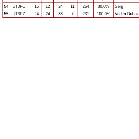
54.
UT0FC
15
12
24
11
264
80,0%
Serg
55.
UT3RZ
24
24
33
7
231
100,0%
Vadim Dubov