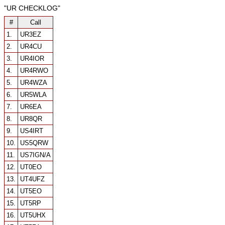
"UR CHECKLOG"
#
Call
1.
UR3EZ
2.
UR4CU
3.
UR4IOR
4.
UR4RWO
5.
UR4WZA
6.
UR5WLA
7.
UR6EA
8.
UR8QR
9.
US4IRT
10.
US5QRW
11.
US7IGN/A
12.
UT0EO
13.
UT4UFZ
14.
UT5EO
15.
UT5RP
16.
UT5UHX