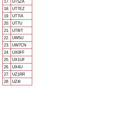
17.
UT5ZA
18.
UT7EZ
19.
UT7IA
20.
UT7U
21.
UT8IT
22.
UW5U
23.
UW7CN
24.
UX0FF
25.
UX1UF
26.
UX4U
27.
UZ1RR
28.
UZ4I