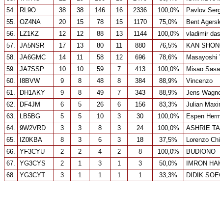
54.
RL9O
38
38
146
16
2336
100,0%
Pavlov Ser
55.
OZ4NA
20
15
78
15
1170
75,0%
Bent Agers
56.
LZ1KZ
12
12
88
13
1144
100,0%
vladimir da
57.
JA5NSR
17
13
80
11
880
76,5%
KAN SHO
58.
JA6GMC
14
11
58
12
696
78,6%
Masayoshi 
59.
JA7SSP
10
10
59
7
413
100,0%
Misao Sasa
60.
I8BVW
9
8
48
8
384
88,9%
Vincenzo
61.
DH1AKY
9
8
49
7
343
88,9%
Jens Wagn
62.
DF4JM
6
5
26
6
156
83,3%
Julian Maxi
63.
LB5BG
5
5
10
3
30
100,0%
Espen Her
64.
9W2VRD
3
3
8
3
24
100,0%
ASHRIE TA
65.
IZ0KBA
8
3
6
3
18
37,5%
Lorenzo Ch
66.
YF3CYU
2
2
4
2
8
100,0%
BUDIONO
67.
YG3CYS
2
1
3
1
3
50,0%
IMRON HA
68.
YG3CYT
3
1
1
1
1
33,3%
DIDIK SO