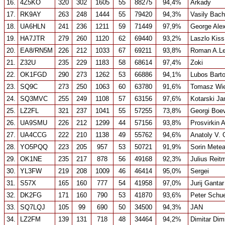
16.
4Z5KO
320
302
1605
55
88275
94,4%
Arkady
17.
RK9AY
263
248
1444
55
79420
94,3%
Vasily Bach
18.
UA6HLN
241
236
1211
59
71449
97,9%
George Ale
19.
HA7JTR
279
260
1120
62
69440
93,2%
Laszlo Kiss
20.
EA8/RN5M
226
212
1033
67
69211
93,8%
Roman A.Le
21.
Z32U
235
229
1183
58
68614
97,4%
Zoki
22.
OK1FGD
290
273
1262
53
66886
94,1%
Lubos Bart
23.
SQ9C
273
250
1063
60
63780
91,6%
Tomasz Wi
24.
SQ3MVC
255
249
1108
57
63156
97,6%
Kotarski Ja
25.
LZ2FL
321
237
1041
55
57255
73,8%
Georgi Boe
26.
UA9SMU
226
212
1299
44
57156
93,8%
Prosvirkin 
27.
UA4CCG
222
210
1138
49
55762
94,6%
Anatoly V. 
28.
YO5PQQ
223
205
957
53
50721
91,9%
Sorin Mete
29.
OK1NE
235
217
878
56
49168
92,3%
Julius Reit
30.
YL3FW
219
208
1009
46
46414
95,0%
Sergei
31.
S57X
165
160
777
54
41958
97,0%
Jurij Gantar
32.
DK2FG
171
160
790
53
41870
93,6%
Peter Schue
33.
SQ7LQJ
105
99
690
50
34500
94,3%
JAN
34.
LZ2FM
139
131
718
48
34464
94,2%
Dimitar Dim