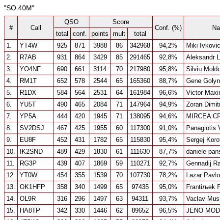
"SO 40M"
QSO
Score
#
Call
Conf. (%)
N
total
conf.
points
mult
total
1.
YT4W
925
871
3988
86
342968
94,2%
Miki Ivkovi
2.
R7AB
931
864
3429
85
291465
92,8%
Aleksandr 
3.
YO4NF
690
661
3114
70
217980
95,8%
Silviu Mold
4.
RM1T
652
578
2544
65
165360
88,7%
Gene Golyn
5.
R1DX
584
564
2531
64
161984
96,6%
Victor Max
6.
YU5T
490
465
2084
71
147964
94,9%
Zoran Dimitr
7.
YP5A
444
420
1945
71
138095
94,6%
MIRCEA C
8.
SV2DSJ
467
425
1955
60
117300
91,0%
Panagiotis V
9.
EU8F
452
431
1782
65
115830
95,4%
Sergej Koro
10.
IK2SND
489
429
1830
61
111630
87,7%
daniele pan
11.
RG3P
439
407
1869
59
110271
92,7%
Gennadij Ra
12.
YT0W
454
355
1539
70
107730
78,2%
Lazar Pavlo
13.
OK1HFP
358
340
1499
65
97435
95,0%
Frantiљek 
14.
OL9R
316
296
1497
63
94311
93,7%
Vaclav Mus
15.
HA8TP
342
330
1446
62
89652
96,5%
JENO MO