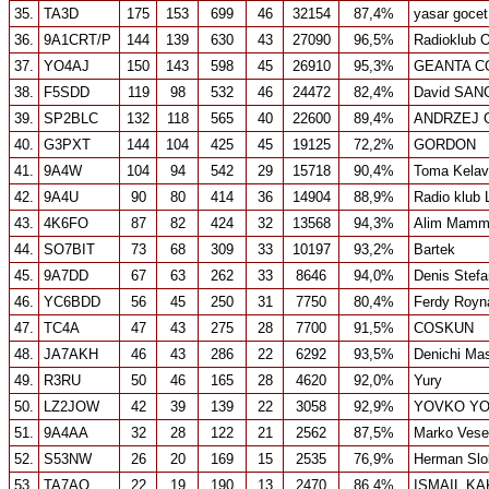
35.
TA3D
175
153
699
46
32154
87,4%
yasar gocet
36.
9A1CRT/P
144
139
630
43
27090
96,5%
Radioklub 
37.
YO4AJ
150
143
598
45
26910
95,3%
GEANTA C
38.
F5SDD
119
98
532
46
24472
82,4%
David SAN
39.
SP2BLC
132
118
565
40
22600
89,4%
ANDRZEJ 
40.
G3PXT
144
104
425
45
19125
72,2%
GORDON
41.
9A4W
104
94
542
29
15718
90,4%
Toma Kela
42.
9A4U
90
80
414
36
14904
88,9%
Radio klub 
43.
4K6FO
87
82
424
32
13568
94,3%
Alim Mamm
44.
SO7BIT
73
68
309
33
10197
93,2%
Bartek
45.
9A7DD
67
63
262
33
8646
94,0%
Denis Stefa
46.
YC6BDD
56
45
250
31
7750
80,4%
Ferdy Royn
47.
TC4A
47
43
275
28
7700
91,5%
COSKUN
48.
JA7AKH
46
43
286
22
6292
93,5%
Denichi Ma
49.
R3RU
50
46
165
28
4620
92,0%
Yury
50.
LZ2JOW
42
39
139
22
3058
92,9%
YOVKO Y
51.
9A4AA
32
28
122
21
2562
87,5%
Marko Vese
52.
S53NW
26
20
169
15
2535
76,9%
Herman Slo
53.
TA7AO
22
19
190
13
2470
86,4%
ISMAIL KA