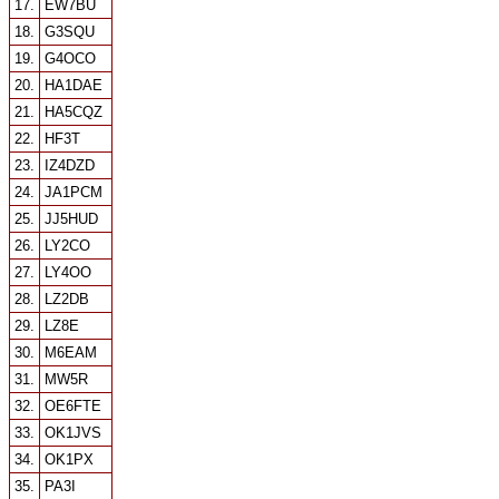
17.
EW7BU
18.
G3SQU
19.
G4OCO
20.
HA1DAE
21.
HA5CQZ
22.
HF3T
23.
IZ4DZD
24.
JA1PCM
25.
JJ5HUD
26.
LY2CO
27.
LY4OO
28.
LZ2DB
29.
LZ8E
30.
M6EAM
31.
MW5R
32.
OE6FTE
33.
OK1JVS
34.
OK1PX
35.
PA3I