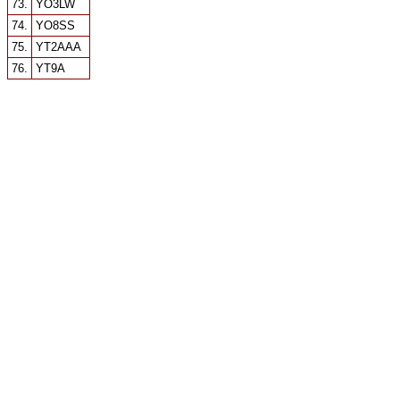
73.
YO3LW
74.
YO8SS
75.
YT2AAA
76.
YT9A