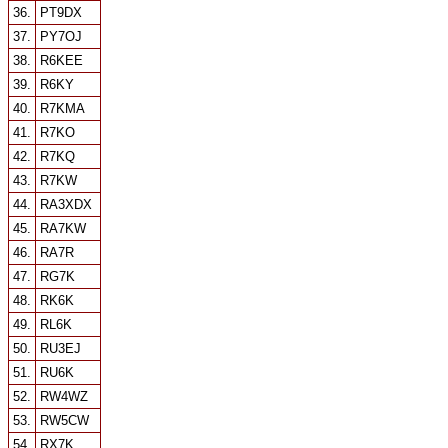
36.
PT9DX
37.
PY7OJ
38.
R6KEE
39.
R6KY
40.
R7KMA
41.
R7KO
42.
R7KQ
43.
R7KW
44.
RA3XDX
45.
RA7KW
46.
RA7R
47.
RG7K
48.
RK6K
49.
RL6K
50.
RU3EJ
51.
RU6K
52.
RW4WZ
53.
RW5CW
54.
RX7K