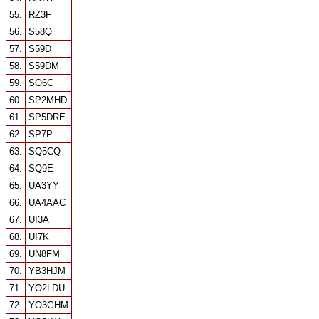
55.
RZ3F
56.
S58Q
57.
S59D
58.
S59DM
59.
SO6C
60.
SP2MHD
61.
SP5DRE
62.
SP7P
63.
SQ5CQ
64.
SQ9E
65.
UA3YY
66.
UA4AAC
67.
UI3A
68.
UI7K
69.
UN8FM
70.
YB3HJM
71.
YO2LDU
72.
YO3GHM