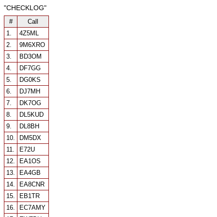
"CHECKLOG"
#
Call
1.
4Z5ML
2.
9M6XRO
3.
BD3OM
4.
DF7GG
5.
DG0KS
6.
DJ7MH
7.
DK7OG
8.
DL5KUD
9.
DL8BH
10.
DM5DX
11.
E72U
12.
EA1OS
13.
EA4GB
14.
EA8CNR
15.
EB1TR
16.
EC7AMY