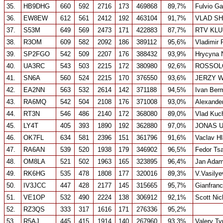
35.
HB9DHG
660
592
2716
173
469868
89,7%
Fulvio Gal
36.
EW8EW
612
561
2412
192
463104
91,7%
VLAD SH
37.
S53M
649
569
2473
171
422883
87,7%
RTV KL
38.
R3OM
609
582
2092
186
389112
95,6%
Vladimir
39.
SP2FGO
542
509
2207
176
388432
93,9%
Hrycyna 
40.
UA3RC
543
503
2215
172
380980
92,6%
ROSSOLO
41.
SN6A
560
524
2215
170
376550
93,6%
JERZY 
42.
EA2NN
563
532
2614
142
371188
94,5%
Ivan Ber
43.
RA6MQ
542
504
2108
176
371008
93,0%
Alexander
44.
RT3N
546
486
2140
172
368080
89,0%
Vlad Kuc
45.
LY4T
405
393
1890
192
362880
97,0%
JONAS 
46.
OK7FL
634
581
2396
151
361796
91,6%
Vaclav H
47.
RA6AN
539
520
1938
179
346902
96,5%
Fedor Ts
48.
OM8LA
521
502
1963
165
323895
96,4%
Jan Adam
49.
RK6HG
535
478
1808
177
320016
89,3%
V.Vasilye
50.
IV3JCC
447
428
2177
145
315665
95,7%
Gianfran
51.
VE1OP
532
490
2224
138
306912
92,1%
Scott Nic
52.
RZ3QS
333
317
1616
171
276336
95,2%
53.
R5AJ
445
415
1914
140
267960
93,3%
Valery Ty