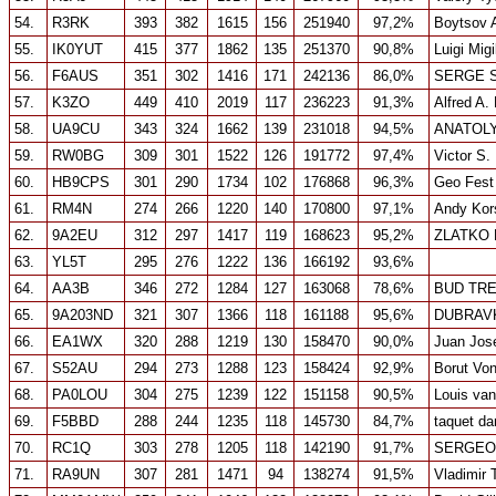
54.
R3RK
393
382
1615
156
251940
97,2%
Boytsov A
55.
IK0YUT
415
377
1862
135
251370
90,8%
Luigi Migi
56.
F6AUS
351
302
1416
171
242136
86,0%
SERGE 
57.
K3ZO
449
410
2019
117
236223
91,3%
Alfred A. 
58.
UA9CU
343
324
1662
139
231018
94,5%
ANATOL
59.
RW0BG
309
301
1522
126
191772
97,4%
Victor S.
60.
HB9CPS
301
290
1734
102
176868
96,3%
Geo Fest
61.
RM4N
274
266
1220
140
170800
97,1%
Andy Kor
62.
9A2EU
312
297
1417
119
168623
95,2%
ZLATKO 
63.
YL5T
295
276
1222
136
166192
93,6%
64.
AA3B
346
272
1284
127
163068
78,6%
BUD TR
65.
9A203ND
321
307
1366
118
161188
95,6%
DUBRAV
66.
EA1WX
320
288
1219
130
158470
90,0%
Juan Jos
67.
S52AU
294
273
1288
123
158424
92,9%
Borut Vo
68.
PA0LOU
304
275
1239
122
151158
90,5%
Louis van
69.
F5BBD
288
244
1235
118
145730
84,7%
taquet da
70.
RC1Q
303
278
1205
118
142190
91,7%
SERGEO
71.
RA9UN
307
281
1471
94
138274
91,5%
Vladimir 