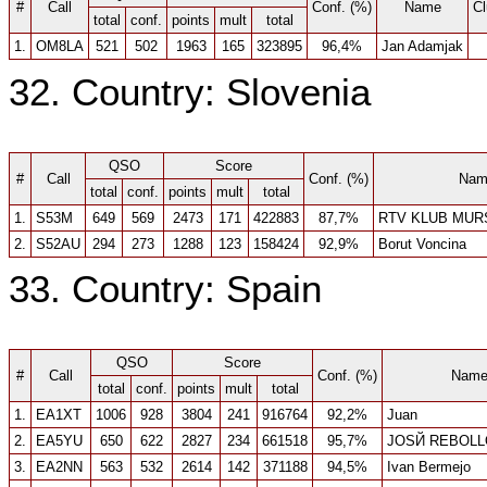
#
Call
Conf. (%)
Name
Cl
total
conf.
points
mult
total
1.
OM8LA
521
502
1963
165
323895
96,4%
Jan Adamjak
32. Country: Slovenia
QSO
Score
#
Call
Conf. (%)
Nam
total
conf.
points
mult
total
1.
S53M
649
569
2473
171
422883
87,7%
RTV KLUB MUR
2.
S52AU
294
273
1288
123
158424
92,9%
Borut Voncina
33. Country: Spain
QSO
Score
#
Call
Conf. (%)
Nam
total
conf.
points
mult
total
1.
EA1XT
1006
928
3804
241
916764
92,2%
Juan
2.
EA5YU
650
622
2827
234
661518
95,7%
JOSЙ REBOLL
3.
EA2NN
563
532
2614
142
371188
94,5%
Ivan Bermejo