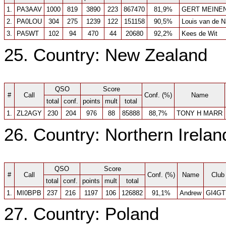
1.
PA3AAV
1000
819
3890
223
867470
81,9%
GERT MEINE
2.
PA0LOU
304
275
1239
122
151158
90,5%
Louis van de N
3.
PA5WT
102
94
470
44
20680
92,2%
Kees de Wit
25. Country: New Zealand
QSO
Score
#
Call
Conf. (%)
Name
total
conf.
points
mult
total
1.
ZL2AGY
230
204
976
88
85888
88,7%
TONY H MARR
26. Country: Northern Irelan
QSO
Score
#
Call
Conf. (%)
Name
Club
total
conf.
points
mult
total
1.
MI0BPB
237
216
1197
106
126882
91,1%
Andrew
GI4GT
27. Country: Poland