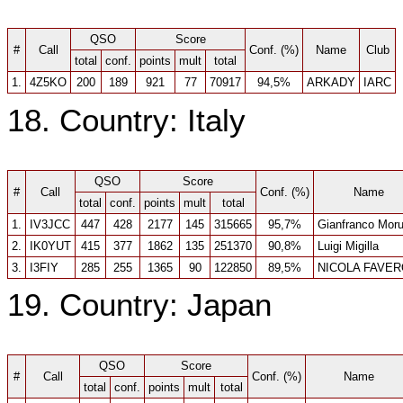
QSO
Score
#
Call
Conf. (%)
Name
Club
total
conf.
points
mult
total
1.
4Z5KO
200
189
921
77
70917
94,5%
ARKADY
IARC
18. Country: Italy
QSO
Score
#
Call
Conf. (%)
Name
total
conf.
points
mult
total
1.
IV3JCC
447
428
2177
145
315665
95,7%
Gianfranco Moru
2.
IK0YUT
415
377
1862
135
251370
90,8%
Luigi Migilla
3.
I3FIY
285
255
1365
90
122850
89,5%
NICOLA FAVE
19. Country: Japan
QSO
Score
#
Call
Conf. (%)
Name
total
conf.
points
mult
total