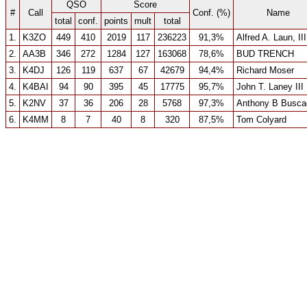
QSO
Score
#
Call
Conf. (%)
Name
total
conf.
points
mult
total
1.
K3ZO
449
410
2019
117
236223
91,3%
Alfred A. Laun, III
2.
AA3B
346
272
1284
127
163068
78,6%
BUD TRENCH
3.
K4DJ
126
119
637
67
42679
94,4%
Richard Moser
4.
K4BAI
94
90
395
45
17775
95,7%
John T. Laney III
5.
K2NV
37
36
206
28
5768
97,3%
Anthony B Buscag
6.
K4MM
8
7
40
8
320
87,5%
Tom Colyard