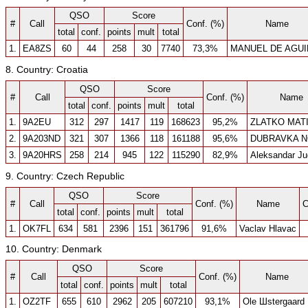
QSO
Score
#
Call
Conf. (%)
Name
total
conf.
points
mult
total
1.
EA8ZS
60
44
258
30
7740
73,3%
MANUEL DE AGUI
8. Country: Croatia
QSO
Score
#
Call
Conf. (%)
Name
total
conf.
points
mult
total
1.
9A2EU
312
297
1417
119
168623
95,2%
ZLATKO MAT
2.
9A203ND
321
307
1366
118
161188
95,6%
DUBRAVKA 
3.
9A20HRS
258
214
945
122
115290
82,9%
Aleksandar Ju
9. Country: Czech Republic
QSO
Score
#
Call
Conf. (%)
Name
C
total
conf.
points
mult
total
1.
OK7FL
634
581
2396
151
361796
91,6%
Vaclav Hlavac
10. Country: Denmark
QSO
Score
#
Call
Conf. (%)
Name
total
conf.
points
mult
total
1.
OZ2TF
655
610
2962
205
607210
93,1%
Ole Шstergaard