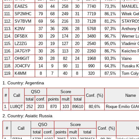
110.
EA8ZS
60
44
258
30
7740
73,3%
MANUEL 
111.
SP2MHC
79
68
249
31
7719
86,1%
Witek Ge
112.
SV7BVM
69
56
216
33
7128
81,2%
STAYROS
113.
K2NV
37
36
206
28
5768
97,3%
Anthony 
114.
DF5BX
30
29
174
20
3480
96,7%
Werner L
115.
LZ2ZG
20
19
127
20
2540
95,0%
Vladimir
116.
JA7GYP
30
26
113
20
2260
86,7%
Keiichro 
117.
OH9GIT
30
28
82
24
1968
93,3%
Vaino
118.
JO4CFV
14
9
90
11
990
64,3%
Yusaku 
119.
K4MM
8
7
40
8
320
87,5%
Tom Coly
1. Country: Argentina
QSO
Score
#
Call
Conf. (%)
Name
total
conf.
points
mult
total
1.
LU8QT
252
203
870
103
89610
80,6%
Roque Emilio GI
2. Country: Asiatic Russia
QSO
Score
#
Call
Conf. (%)
N
total
conf.
points
mult
total