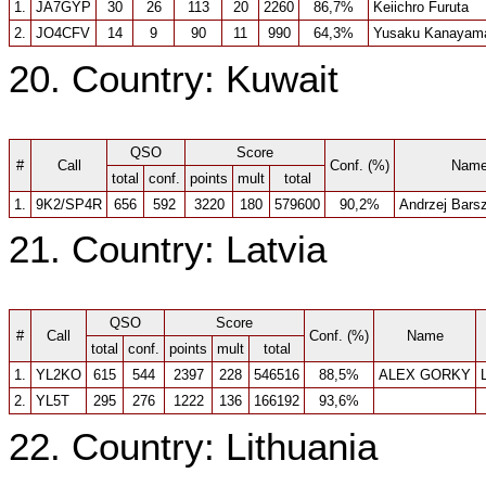
1.
JA7GYP
30
26
113
20
2260
86,7%
Keiichro Furuta
2.
JO4CFV
14
9
90
11
990
64,3%
Yusaku Kanayam
20. Country: Kuwait
QSO
Score
#
Call
Conf. (%)
Nam
total
conf.
points
mult
total
1.
9K2/SP4R
656
592
3220
180
579600
90,2%
Andrzej Bars
21. Country: Latvia
QSO
Score
#
Call
Conf. (%)
Name
total
conf.
points
mult
total
1.
YL2KO
615
544
2397
228
546516
88,5%
ALEX GORKY
2.
YL5T
295
276
1222
136
166192
93,6%
22. Country: Lithuania