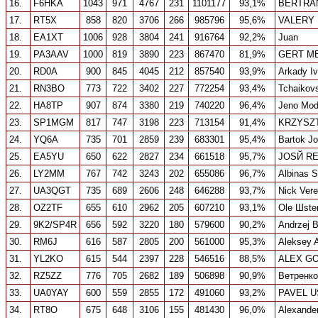
16.
F6HKA
1043
971
4767
231
1101177
93,1%
BERTRA
17.
RT5X
858
820
3706
266
985796
95,6%
VALERY
18.
EA1XT
1006
928
3804
241
916764
92,2%
Juan
19.
PA3AAV
1000
819
3890
223
867470
81,9%
GERT M
20.
RD0A
900
845
4045
212
857540
93,9%
Arkady Iv
21.
RN3BO
773
722
3402
227
772254
93,4%
Tchaikovs
22.
HA8TP
907
874
3380
219
740220
96,4%
Jeno Mo
23.
SP1MGM
817
747
3198
223
713154
91,4%
KRZYSZ
24.
YQ6A
735
701
2859
239
683301
95,4%
Bartok J
25.
EA5YU
650
622
2827
234
661518
95,7%
JOSЙ R
26.
LY2MM
767
742
3243
202
655086
96,7%
Albinas St
27.
UA3QGT
735
689
2606
248
646288
93,7%
Nick Ver
28.
OZ2TF
655
610
2962
205
607210
93,1%
Ole Шste
29.
9K2/SP4R
656
592
3220
180
579600
90,2%
Andrzej 
30.
RM6J
616
587
2805
200
561000
95,3%
Aleksey 
31.
YL2KO
615
544
2397
228
546516
88,5%
ALEX G
32.
RZ5ZZ
776
705
2682
189
506898
90,9%
Ветренко
33.
UA0YAY
600
559
2855
172
491060
93,2%
PAVEL U
34.
RT8O
675
648
3106
155
481430
96,0%
Alexande