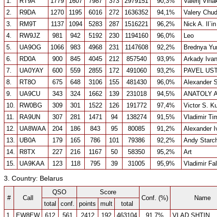
1.
RT9A
1779
1607
7987
373
2979151
90,3%
Valerij Vina
2.
R9DA
1270
1195
6016
272
1636352
94,1%
Valery Chud
3.
RM9T
1137
1094
5283
287
1516221
96,2%
Nick A. Il`in
4.
RW9JZ
981
942
5192
230
1194160
96,0%
Leo
5.
UA9OG
1066
983
4968
231
1147608
92,2%
Brednya Yur
6.
RD0A
900
845
4045
212
857540
93,9%
Arkady Ivan
7.
UA0YAY
600
559
2855
172
491060
93,2%
PAVEL US
8.
RT8O
675
648
3106
155
481430
96,0%
Alexander 
9.
UA9CU
343
324
1662
139
231018
94,5%
ANATOLY 
10.
RW0BG
309
301
1522
126
191772
97,4%
Victor S. K
11.
RA9UN
307
281
1471
94
138274
91,5%
Vladimir Ti
12.
UA8WAA
204
186
843
95
80085
91,2%
Alexander 
13.
UB0A
179
165
786
101
79386
92,2%
Andy Starc
14.
R8TX
227
216
1167
50
58350
95,2%
Art
15.
UA9KAA
123
118
795
39
31005
95,9%
Vladimir Fa
3. Country: Belarus
QSO
Score
#
Call
Conf. (%)
Name
total
conf.
points
mult
total
1.
EW8EW
612
561
2412
192
463104
91,7%
VLAD SHTIN