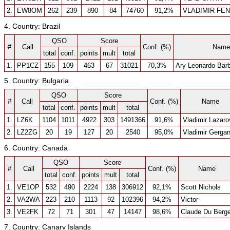
2.
EW8OM
262
239
890
84
74760
91,2%
VLADIMIR FE
4. Country: Brazil
QSO
Score
#
Call
Conf. (%)
Name
total
conf.
points
mult
total
1.
PP1CZ
155
109
463
67
31021
70,3%
Ary Leonardo Barb
5. Country: Bulgaria
QSO
Score
#
Call
Conf. (%)
Name
total
conf.
points
mult
total
1.
LZ6K
1104
1011
4922
303
1491366
91,6%
Vladimir Lazaro
2.
LZ2ZG
20
19
127
20
2540
95,0%
Vladimir Gerga
6. Country: Canada
QSO
Score
#
Call
Conf. (%)
Name
total
conf.
points
mult
total
1.
VE1OP
532
490
2224
138
306912
92,1%
Scott Nichols
2.
VA2WA
223
210
1113
92
102396
94,2%
Victor
3.
VE2FK
72
71
301
47
14147
98,6%
Claude Du Berge
7. Country: Canary Islands