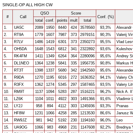
SINGLE-OP ALL HIGH CW
QSO
Score
#
Call
Conf. (%)
total
conf.
points
mult
total
1.
UA5C
2089
1950
8440
424
3578560
93,3%
Alexandr
2.
RT9A
1779
1607
7987
373
2979151
90,3%
Valerij V
3.
R7LV
1486
1419
6301
373
2350273
95,5%
Vlad Les
4.
OH5DA
1648
1543
6812
341
2322892
93,6%
Kuleshov
5.
RK4FM
1411
1349
6264
364
2280096
95,6%
Andrey St
6.
DL1NEO
1364
1238
5841
335
1956735
90,8%
Markus H
7.
RT3T
1398
1337
5680
342
1942560
95,6%
Alexander
8.
R9DA
1270
1195
6016
272
1636352
94,1%
Valery C
9.
R3FX
1362
1274
5345
297
1587465
93,5%
Valery Li
10.
RM9T
1137
1094
5283
287
1516221
96,2%
Nick A. Il
11.
LZ6K
1104
1011
4922
303
1491366
91,6%
Vladimir 
12.
LY2J
958
894
4112
303
1245936
93,3%
Pranas
13.
HF8W
1231
1066
4258
285
1213530
86,6%
Janusz W
14.
RW9JZ
981
942
5192
230
1194160
96,0%
Leo
15.
UA9OG
1066
983
4968
231
1147608
92,2%
Brednya Y