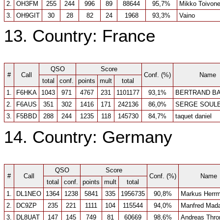
2.
OH3FM
255
244
996
89
88644
95,7%
Mikko Toivon
3.
OH9GIT
30
28
82
24
1968
93,3%
Vaino
13. Country: France
QSO
Score
#
Call
Conf. (%)
Name
total
conf.
points
mult
total
1.
F6HKA
1043
971
4767
231
1101177
93,1%
BERTRAND BA
2.
F6AUS
351
302
1416
171
242136
86,0%
SERGE SOUL
3.
F5BBD
288
244
1235
118
145730
84,7%
taquet daniel
14. Country: Germany
QSO
Score
#
Call
Conf. (%)
Name
total
conf.
points
mult
total
1.
DL1NEO
1364
1238
5841
335
1956735
90,8%
Markus Herr
2.
DC9ZP
235
221
1111
104
115544
94,0%
Manfred Mad
3.
DL8UAT
147
145
749
81
60669
98,6%
Andreas Thro