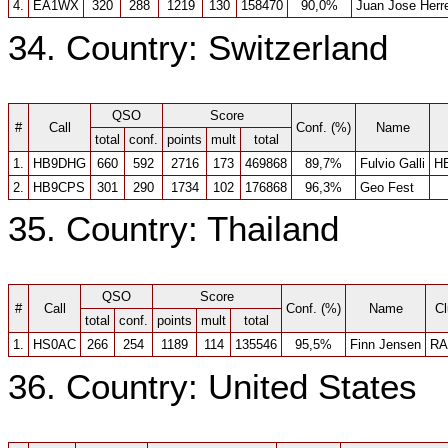
4.
EA1WX
320
288
1219
130
158470
90,0%
Juan Jose Herr
34. Country: Switzerland
QSO
Score
#
Call
Conf. (%)
Name
total
conf.
points
mult
total
1.
HB9DHG
660
592
2716
173
469868
89,7%
Fulvio Galli
H
2.
HB9CPS
301
290
1734
102
176868
96,3%
Geo Fest
35. Country: Thailand
QSO
Score
#
Call
Conf. (%)
Name
Cl
total
conf.
points
mult
total
1.
HS0AC
266
254
1189
114
135546
95,5%
Finn Jensen
RA
36. Country: United States