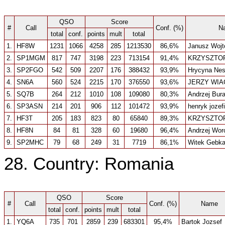
QSO
Score
#
Call
Conf. (%)
N
total
conf.
points
mult
total
1.
HF8W
1231
1066
4258
285
1213530
86,6%
Janusz Wojt
2.
SP1MGM
817
747
3198
223
713154
91,4%
KRZYSZTO
3.
SP2FGO
542
509
2207
176
388432
93,9%
Hrycyna Nes
4.
SN6A
560
524
2215
170
376550
93,6%
JERZY WIA
5.
SQ7B
264
212
1010
108
109080
80,3%
Andrzej Bur
6.
SP3ASN
214
201
906
112
101472
93,9%
henryk jozef
7.
HF3T
205
183
823
80
65840
89,3%
KRZYSZTOF
8.
HF8N
84
81
328
60
19680
96,4%
Andrzej Wor
9.
SP2MHC
79
68
249
31
7719
86,1%
Witek Gebk
28. Country: Romania
QSO
Score
#
Call
Conf. (%)
Name
total
conf.
points
mult
total
1.
YQ6A
735
701
2859
239
683301
95,4%
Bartok Jozsef