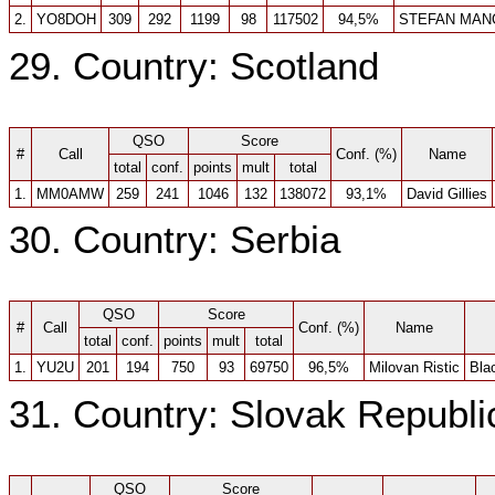
2.
YO8DOH
309
292
1199
98
117502
94,5%
STEFAN MAN
29. Country: Scotland
QSO
Score
#
Call
Conf. (%)
Name
total
conf.
points
mult
total
1.
MM0AMW
259
241
1046
132
138072
93,1%
David Gillies
30. Country: Serbia
QSO
Score
#
Call
Conf. (%)
Name
total
conf.
points
mult
total
1.
YU2U
201
194
750
93
69750
96,5%
Milovan Ristic
Bla
31. Country: Slovak Republi
QSO
Score