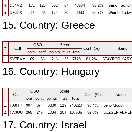
4.
DJ4MZ
131
126
652
67
43684
96,2%
Simon Schelk
5.
DF5BX
30
29
174
20
3480
96,7%
Werner Ludwi
15. Country: Greece
QSO
Score
#
Call
Conf. (%)
Name
total
conf.
points
mult
total
1.
SV7BVM
69
56
216
33
7128
81,2%
STAYROS KARY
16. Country: Hungary
QSO
Score
#
Call
Conf. (%)
Name
total
conf.
points
mult
total
1.
HA8TP
907
874
3380
219
740220
96,4%
Jeno Modok
2.
HA3OU
265
246
1034
104
107536
92,8%
JOZSEF FERE
17. Country: Israel