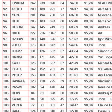
91.
EW8OM
262
239
890
84
74760
91,2%
VLADIMI
92.
4Z5KO
200
189
921
77
70917
94,5%
ARKADY
93.
YU2U
201
194
750
93
69750
96,5%
Milovan R
94.
HF3T
205
183
823
80
65840
89,3%
KRZYSZ
95.
DL8UAT
147
145
749
81
60669
98,6%
Andreas 
96.
R8TX
227
216
1167
50
58350
95,2%
Art
97.
RZ3BW
183
148
626
92
57592
80,9%
Igor Mik
98.
9H1XT
175
163
872
63
54936
93,1%
John
99.
DJ4MZ
131
126
652
67
43684
96,2%
Simon Sc
100.
RK3BA
185
171
475
90
42750
92,4%
Yuri Boga
101.
K4DJ
126
119
637
67
42679
94,4%
Richard 
102.
LY2CX
162
152
701
49
34349
93,8%
VYGANT
103.
PP1CZ
155
109
463
67
31021
70,3%
Ary Leona
104.
UA9KAA
123
118
795
39
31005
95,9%
Vladimir 
105.
PA5WT
102
94
470
44
20680
92,2%
Kees de 
106.
HF8N
84
81
328
60
19680
96,4%
Andrzej 
107.
K4BAI
94
90
395
45
17775
95,7%
John T. L
108.
VE2FK
72
71
301
47
14147
98,6%
Claude D
109.
UA6G
124
118
310
41
12710
95,2%
Губин В. 