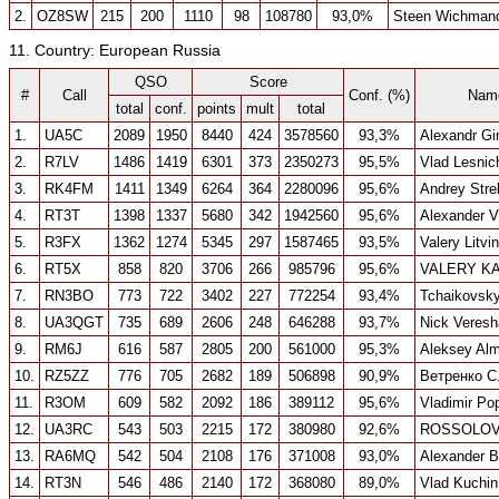
2.
OZ8SW
215
200
1110
98
108780
93,0%
Steen Wichman
11. Country: European Russia
QSO
Score
#
Call
Conf. (%)
Nam
total
conf.
points
mult
total
1.
UA5C
2089
1950
8440
424
3578560
93,3%
Alexandr G
2.
R7LV
1486
1419
6301
373
2350273
95,5%
Vlad Lesnic
3.
RK4FM
1411
1349
6264
364
2280096
95,6%
Andrey Strel
4.
RT3T
1398
1337
5680
342
1942560
95,6%
Alexander V
5.
R3FX
1362
1274
5345
297
1587465
93,5%
Valery Litvi
6.
RT5X
858
820
3706
266
985796
95,6%
VALERY K
7.
RN3BO
773
722
3402
227
772254
93,4%
Tchaikovsky
8.
UA3QGT
735
689
2606
248
646288
93,7%
Nick Veresh
9.
RM6J
616
587
2805
200
561000
95,3%
Aleksey Al
10.
RZ5ZZ
776
705
2682
189
506898
90,9%
Ветренко С
11.
R3OM
609
582
2092
186
389112
95,6%
Vladimir Po
12.
UA3RC
543
503
2215
172
380980
92,6%
ROSSOLOV 
13.
RA6MQ
542
504
2108
176
371008
93,0%
Alexander B
14.
RT3N
546
486
2140
172
368080
89,0%
Vlad Kuchin