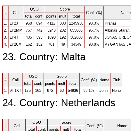
QSO
Score
#
Call
Conf. (%)
Name
total
conf.
points
mult
total
1.
LY2J
958
894
4112
303
1245936
93,3%
Pranas
2.
LY2MM
767
742
3243
202
655086
96,7%
Albinas Staraiti
3.
LY4T
405
393
1890
192
362880
97,0%
JONAS URBO
4.
LY2CX
162
152
701
49
34349
93,8%
VYGANTAS J
23. Country: Malta
QSO
Score
#
Call
Conf. (%)
Name
Club
total
conf.
points
mult
total
1.
9H1XT
175
163
872
63
54936
93,1%
John
None
24. Country: Netherlands
QSO
Score
#
Call
Conf. (%)
Name
total
conf.
points
mult
total