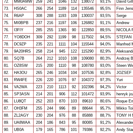
72.
MM0AMW
259
241
1046
132
138072
93,1%
David Gil
73.
HS0AC
266
254
1189
114
135546
95,5%
Finn Jen
74.
R6AP
308
288
1193
109
130037
93,5%
Serge
75.
MI0BPB
237
216
1197
106
126882
91,1%
Andrew
76.
I3FIY
285
255
1365
90
122850
89,5%
NICOLA 
77.
YO8DOH
309
292
1199
98
117502
94,5%
STEFAN
78.
DC9ZP
235
221
1111
104
115544
94,0%
Manfred 
79.
9A20HRS
258
214
945
122
115290
82,9%
Aleksand
80.
SQ7B
264
212
1010
108
109080
80,3%
Andrzej 
81.
OZ8SW
215
200
1110
98
108780
93,0%
Steen W
82.
HA3OU
265
246
1034
104
107536
92,8%
JOZSEF
83.
RW4FE
226
220
1076
97
104372
97,3%
Yuri
84.
VA2WA
223
210
1113
92
102396
94,2%
Victor
85.
SP3ASN
214
201
906
112
101472
93,9%
henryk jo
86.
LU8QT
252
203
870
103
89610
80,6%
Roque Em
87.
OH3FM
255
244
996
89
88644
95,7%
Mikko To
88.
ZL2AGY
230
204
976
88
85888
88,7%
TONY H
89.
UA8WAA
204
186
843
95
80085
91,2%
Alexande
90.
UB0A
179
165
786
101
79386
92,2%
Andy Sta