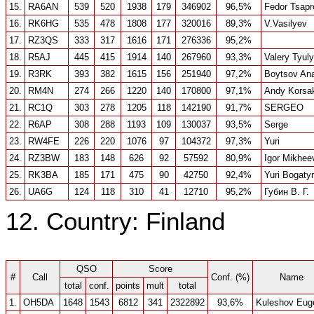
15.
RA6AN
539
520
1938
179
346902
96,5%
Fedor Tsapr
16.
RK6HG
535
478
1808
177
320016
89,3%
V.Vasilyev
17.
RZ3QS
333
317
1616
171
276336
95,2%
18.
R5AJ
445
415
1914
140
267960
93,3%
Valery Tyul
19.
R3RK
393
382
1615
156
251940
97,2%
Boytsov Ana
20.
RM4N
274
266
1220
140
170800
97,1%
Andy Korsa
21.
RC1Q
303
278
1205
118
142190
91,7%
SERGEO
22.
R6AP
308
288
1193
109
130037
93,5%
Serge
23.
RW4FE
226
220
1076
97
104372
97,3%
Yuri
24.
RZ3BW
183
148
626
92
57592
80,9%
Igor Mikhee
25.
RK3BA
185
171
475
90
42750
92,4%
Yuri Bogaty
26.
UA6G
124
118
310
41
12710
95,2%
Губин В. Г.
12. Country: Finland
QSO
Score
#
Call
Conf. (%)
Name
total
conf.
points
mult
total
1.
OH5DA
1648
1543
6812
341
2322892
93,6%
Kuleshov Eug