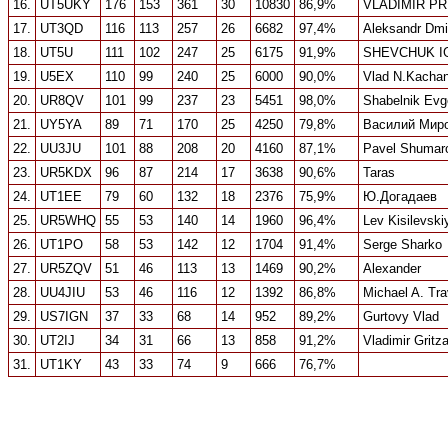
16.
UT5UKY
176
153
361
30
10830
86,9%
VLADIMIR P
17.
UT3QD
116
113
257
26
6682
97,4%
Aleksandr Dmi
18.
UT5U
111
102
247
25
6175
91,9%
SHEVCHUK I
19.
U5EX
110
99
240
25
6000
90,0%
Vlad N.Kacha
20.
UR8QV
101
99
237
23
5451
98,0%
Shabelnik Evg
21.
UY5YA
89
71
170
25
4250
79,8%
Василий Мир
22.
UU3JU
101
88
208
20
4160
87,1%
Pavel Shumar
23.
UR5KDX
96
87
214
17
3638
90,6%
Taras
24.
UT1EE
79
60
132
18
2376
75,9%
Ю.Догадаев
25.
UR5WHQ
55
53
140
14
1960
96,4%
Lev Kisilevski
26.
UT1PO
58
53
142
12
1704
91,4%
Serge Sharko
27.
UR5ZQV
51
46
113
13
1469
90,2%
Alexander
28.
UU4JIU
53
46
116
12
1392
86,8%
Michael A. Tra
29.
US7IGN
37
33
68
14
952
89,2%
Gurtovy Vlad
30.
UT2IJ
34
31
66
13
858
91,2%
Vladimir Gritz
31.
UT1KY
43
33
74
9
666
76,7%