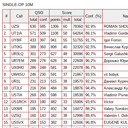
SINGLE-OP 10M
QSO
Score
#
Call
Conf. (%)
Na
total
conf.
points
mult
total
1.
UZ5I
630
585
1306
60
78360
92,9%
ROMAN SHO
2.
UT1IA
571
509
1108
58
64264
89,1%
Vladimir Gord
3.
UY8IF
433
397
941
55
51755
91,7%
Igor Fomin
4.
UT0IG
389
360
808
40
32320
92,5%
Вячеслав Кур
5.
UR3LQ
301
273
627
48
30096
90,7%
Sergii Galush
6.
UR7EM
289
278
628
36
22608
96,2%
Дорошко Юри
7.
UX0HO
286
248
581
38
22078
86,7%
8.
UW4SU
246
230
591
37
21867
93,5%
vit bobyk
9.
UR1L
231
213
515
38
19570
92,2%
Даниил Куряч
10.
UT2LF
216
204
484
39
18876
94,4%
Александр Ку
11.
US7IA
269
260
598
31
18538
96,7%
Vladimir Pivn
12.
US1RCH
203
190
482
33
15906
93,6%
Victor
13.
UX8IR
195
172
402
36
14472
88,2%
Valery Sorokin
14.
UZ5Q
160
143
342
38
12996
89,4%
Valentin I. Dol
15.
US5VX
158
153
382
33
12606
96,8%
EUGENE KU