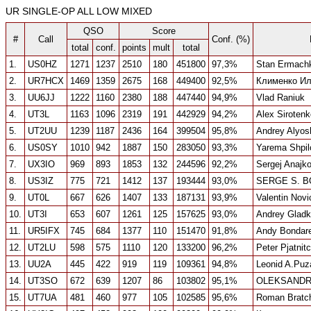
UR SINGLE-OP ALL LOW MIXED
QSO
Score
#
Call
Conf. (%)
total
conf.
points
mult
total
1.
US0HZ
1271
1237
2510
180
451800
97,3%
Stan Ermach
2.
UR7HCX
1469
1359
2675
168
449400
92,5%
Клименко И
3.
UU6JJ
1222
1160
2380
188
447440
94,9%
Vlad Raniuk
4.
UT3L
1163
1096
2319
191
442929
94,2%
Alex Sirotenk
5.
UT2UU
1239
1187
2436
164
399504
95,8%
Andrey Alyos
6.
US0SY
1010
942
1887
150
283050
93,3%
Yarema Shpil
7.
UX3IO
969
893
1853
132
244596
92,2%
Sergej Anajk
8.
US3IZ
775
721
1412
137
193444
93,0%
SERGE S. 
9.
UT0L
667
626
1407
133
187131
93,9%
Valentin Nov
10.
UT3I
653
607
1261
125
157625
93,0%
Andrey Glad
11.
UR5IFX
745
684
1377
110
151470
91,8%
Andy Bondar
12.
UT2LU
598
575
1110
120
133200
96,2%
Peter Pjatnit
13.
UU2A
445
422
919
119
109361
94,8%
Leonid A.Pu
14.
UT3SO
672
639
1207
86
103802
95,1%
OLEKSAND
15.
UT7UA
481
460
977
105
102585
95,6%
Roman Bratc