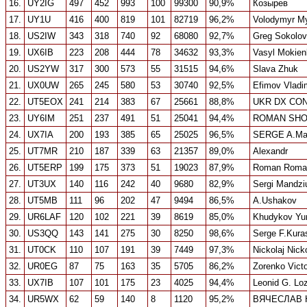
16.
UY2IG
497
452
993
100
99300
90,9%
Козырев
17.
UY1U
416
400
819
101
82719
96,2%
Volodymyr M
18.
US2IW
343
318
740
92
68080
92,7%
Greg Sokolo
19.
UX6IB
223
208
444
78
34632
93,3%
Vasyl Mokien
20.
US2YW
317
300
573
55
31515
94,6%
Slava Zhuk
21.
UX0UW
265
245
580
53
30740
92,5%
Efimov Vladi
22.
UT5EOX
241
214
383
67
25661
88,8%
UKR DX CO
23.
UY6IM
251
237
491
51
25041
94,4%
ROMAN SH
24.
UX7IA
200
193
385
65
25025
96,5%
SERGE A.Ma
25.
UT7MR
210
187
339
63
21357
89,0%
Alexandr
26.
UT5ERP
199
175
373
51
19023
87,9%
Roman Roma
27.
UT3UX
140
116
242
40
9680
82,9%
Sergi Mandzi
28.
UT5MB
111
96
202
47
9494
86,5%
A.Ushakov
29.
UR6LAF
120
102
221
39
8619
85,0%
Khudykov Yur
30.
US3QQ
143
141
275
30
8250
98,6%
Serge F.Kura
31.
UT0CK
110
107
191
39
7449
97,3%
Nickolaj Nicko
32.
UR0EG
87
75
163
35
5705
86,2%
Zorenko Victo
33.
UX7IB
107
101
175
23
4025
94,4%
Leonid G. Lo
34.
UR5WX
62
59
140
8
1120
95,2%
ВЯЧЕСЛАВ