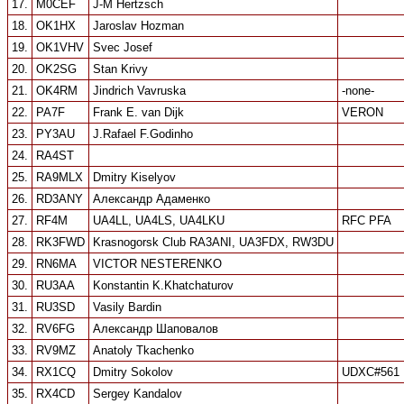
17.
M0CEF
J-M Hertzsch
18.
OK1HX
Jaroslav Hozman
19.
OK1VHV
Svec Josef
20.
OK2SG
Stan Krivy
21.
OK4RM
Jindrich Vavruska
-none-
22.
PA7F
Frank E. van Dijk
VERON
23.
PY3AU
J.Rafael F.Godinho
24.
RA4ST
25.
RA9MLX
Dmitry Kiselyov
26.
RD3ANY
Александр Адаменко
27.
RF4M
UA4LL, UA4LS, UA4LKU
RFC PFA
28.
RK3FWD
Krasnogorsk Club RA3ANI, UA3FDX, RW3DU
29.
RN6MA
VICTOR NESTERENKO
30.
RU3AA
Konstantin K.Khatchaturov
31.
RU3SD
Vasily Bardin
32.
RV6FG
Александр Шаповалов
33.
RV9MZ
Anatoly Tkachenko
34.
RX1CQ
Dmitry Sokolov
UDXC#561
35.
RX4CD
Sergey Kandalov