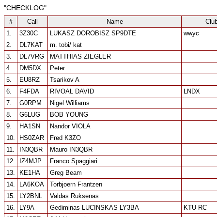
"CHECKLOG"
#
Call
Name
Clu
1.
3Z30C
LUKASZ DOROBISZ SP9DTE
wwyc
2.
DL7KAT
m. tobi/ kat
3.
DL7VRG
MATTHIAS ZIEGLER
4.
DM5DX
Peter
5.
EU8RZ
Tsarikov A
6.
F4FDA
RIVOAL DAVID
LNDX
7.
G0RPM
Nigel Williams
8.
G6LUG
BOB YOUNG
9.
HA1SN
Nandor VIOLA
10.
HS0ZAR
Fred K3ZO
11.
IN3QBR
Mauro IN3QBR
12.
IZ4MJP
Franco Spaggiari
13.
KE1HA
Greg Beam
14.
LA6KOA
Torbjoern Frantzen
15.
LY2BNL
Valdas Ruksenas
16.
LY9A
Gediminas LUCINSKAS LY3BA
KTU RC